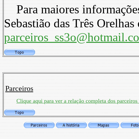
Para maiores informações 
Sebastião das Três Orelhas 
parceiros_ss3o@hotmail.c
Parceiros
Clique aqui para ver a relação completa dos parceiros