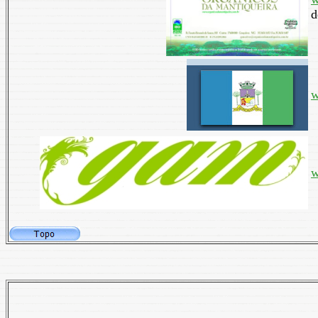
d
w
w